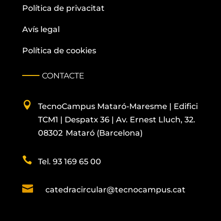
Política de privacitat
Avís legal
Política de cookies
CONTACTE

TecnoCampus
Mataró-Maresme |
Edifici
TCM1 |
Despatx
36 | Av. Ernest Lluch, 32.
08302 Mataró (Barcelona)

Tel. 93 169 65 00

catedracircular@tecnocampus.cat