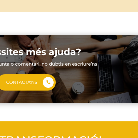
sites més ajuda?
unta o comentari, no dubtis en escriure’ns!
CONTACTA'NS