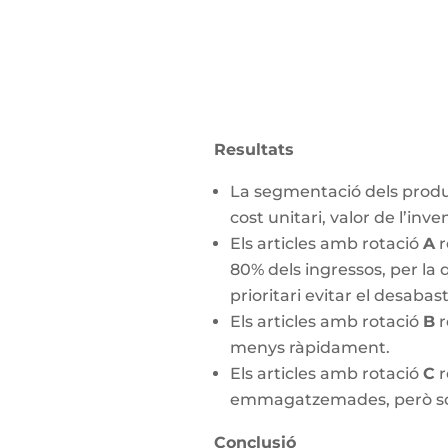
Resultats
La segmentació dels product
cost unitari, valor de l’in
Els articles amb rotació
A
r
80% dels ingressos, per la 
prioritari evitar el desabas
Els articles amb rotació
B
r
menys ràpidament.
Els articles amb rotació
C
r
emmagatzemades, però són
Conclusió