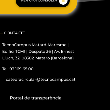
FER UNA CONSULTA
CONTACTE
TecnoCampus
Mataró-Maresme |
Edifici
TCM1 |
Despatx
36 | Av. Ernest
Lluch, 32.
08302 Mataró (Barcelona)
Tel. 93 169 65 00
catedracircular@tecnocampus.cat
Portal de transparència