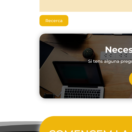
Recerca
Neces
Si tens alguna preg