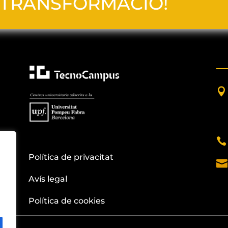
TRANSFORMACIÓ!


amb
ia
Política de privacitat

Avís legal
l
Política de cookies