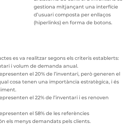
gestiona mitjançant una interfície
d’usuari composta per enllaços
(hiperlinks) en forma de botons.
es es va realitzar segons els criteris establerts:
ventari i volum de demanda anual.
epresenten el 20% de l’inventari, però generen el
qual cosa tenen una importància estratègica, i és
timent.
epresenten el 22% de l’inventari i es renoven
epresenten el 58% de les referències
 els menys demandats pels clients.