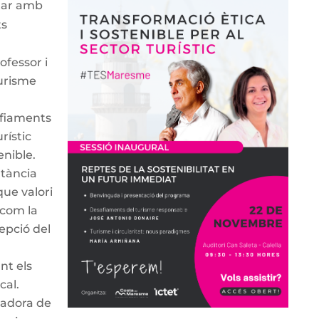
tar amb
ts
ofessor i
urisme
afiaments
rístic
enible.
rtància
que valori
í com la
epció del
nt els
cal.
nadora de