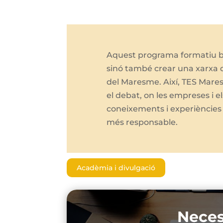
Aquest programa formatiu bu
sinó també crear una xarxa de
del Maresme. Així, TES Mares
el debat, on les empreses i e
coneixements i experiències
més responsable.
Acadèmia i divulgació
Neces