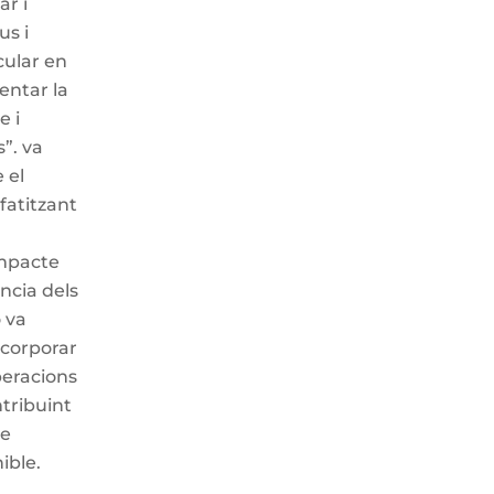
ar i
us i
cular en
entar la
e i
”. va
 el
mfatitzant
impacte
ncia dels
ó va
ncorporar
peracions
ntribuint
de
ible.