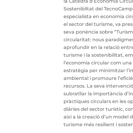
la Càtedra d’Economia Circul
Sosteniblitat del TecnoCamp
especialista en economia cir
el sector del turisme, va pres
seva ponència sobre “Turism
circularitat: nous paradigmes
aprofundir en la relació entre
turisme i la sostenibilitat, e
l’economia circular com una
estratègia per minimitzar l’
ambiental i promoure l’eficiè
recursos. La seva intervenci
subratllar la importància d’i
pràctiques circulars en les o
diàries del sector turístic, co
així a la creació d’un model 
turisme més resilient i sosten