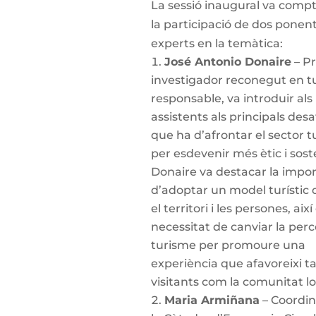
La sessió inaugural va comp
la participació de dos ponen
experts en la temàtica:
José Antonio Donaire
– Pr
investigador reconegut en t
responsable, va introduir als
assistents als principals des
que ha d’afrontar el sector tu
per esdevenir més ètic i sost
Donaire va destacar la impo
d’adoptar un model turístic 
el territori i les persones, aix
necessitat de canviar la perc
turisme per promoure una
experiència que afavoreixi ta
visitants com la comunitat lo
Maria Armiñana
– Coordi