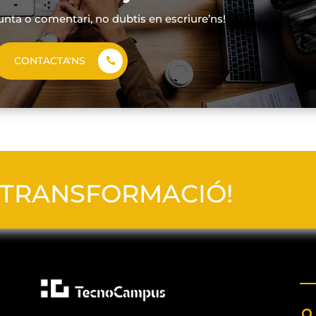
unta o comentari, no dubtis en escriure’ns!
CONTACTA'NS
TRANSFORMACIÓ!
