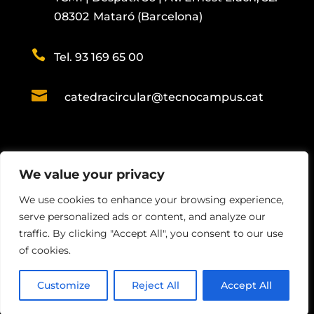
08302 Mataró (Barcelona)

Tel. 93 169 65 00

catedracircular@tecnocampus.cat
Portal de transparència
We value your privacy
We use cookies to enhance your browsing experience,
DISSENY PROPI © TOTS ELS DRETS
serve personalized ads or content, and analyze our
RESERVATS
traffic. By clicking "Accept All", you consent to our use
of cookies.
Customize
Reject All
Accept All