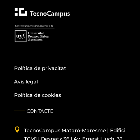
Política de privacitat
Avís legal
Política de cookies
CONTACTE

TecnoCampus
Mataró-Maresme |
Edifici
TCM1 |
Despatx
36 | Av. Ernest Lluch, 32.